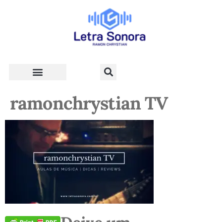
Teologia e Vida Cristã
ramonchrystian TV