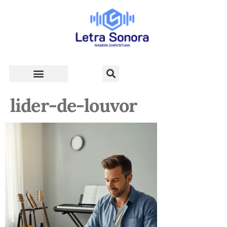
Teologia e Vida Cristã
lider-de-louvor