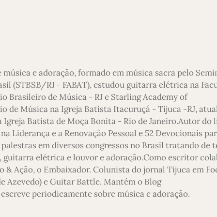
e música e adoração, formado em música sacra pelo Semi
asil (STBSB/RJ - FABAT), estudou guitarra elétrica na Fac
io Brasileiro de Música - RJ e Starling Academy of
 de Música na Igreja Batista Itacuruçá - Tijuca -RJ, atu
 Igreja Batista de Moça Bonita - Rio de Janeiro.Autor do l
 na Liderança e a Renovação Pessoal e 52 Devocionais pa
 palestras em diversos congressos no Brasil tratando de 
 guitarra elétrica e louvor e adoração.Como escritor col
o & Ação, o Embaixador. Colunista do jornal Tijuca em Foc
 de Azevedo) e Guitar Battle. Mantém o Blog
escreve periodicamente sobre música e adoração.