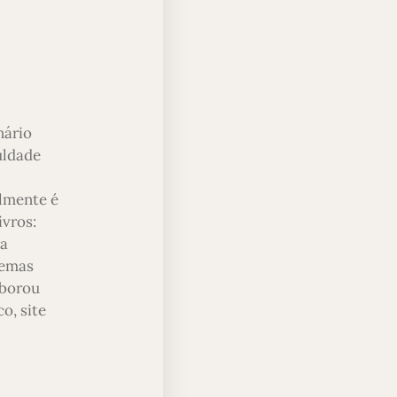
nário
uldade
almente é
ivros:
ra
temas
aborou
o, site