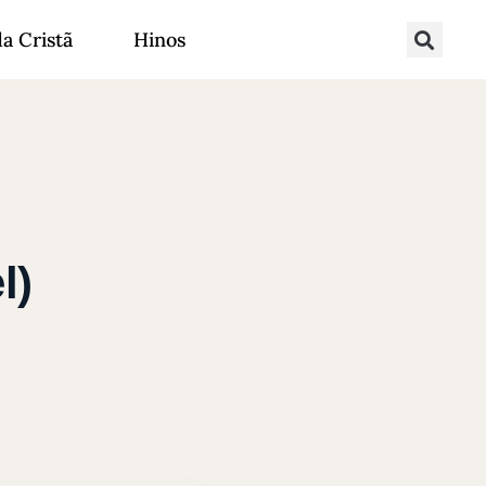
da Cristã
Hinos
l)