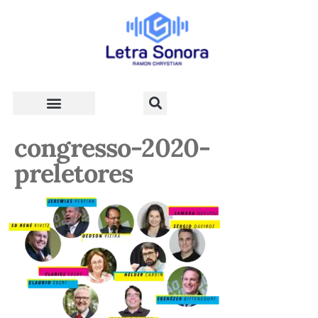
Teologia e Vida Cristã
congresso-2020-
preletores