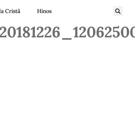
da Cristã
Hinos
0181226_1206250