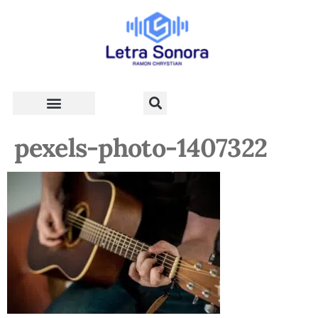
Teologia e Vida Cristã
pexels-photo-1407322