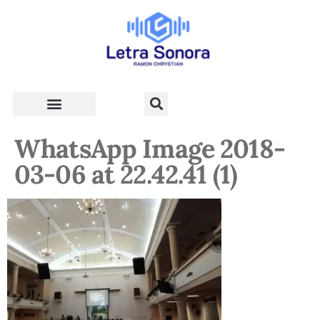
Teologia e Vida Cristã
WhatsApp Image 2018-
03-06 at 22.42.41 (1)