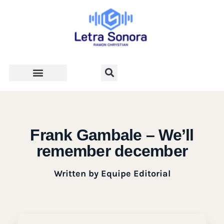
Teologia e Vida Cristã
Frank Gambale – We’ll
remember december
Written by
Equipe Editorial