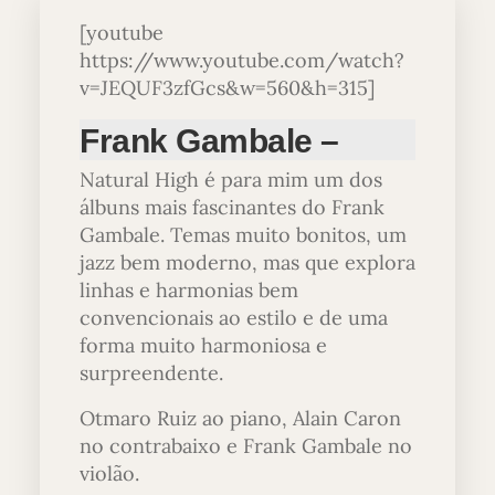
[youtube
https://www.youtube.com/watch?
v=JEQUF3zfGcs&w=560&h=315]
Frank Gambale –
We`ll remember
Natural High é para mim um dos
álbuns mais fascinantes do Frank
december
Gambale. Temas muito bonitos, um
jazz bem moderno, mas que explora
linhas e harmonias bem
convencionais ao estilo e de uma
forma muito harmoniosa e
surpreendente.
Otmaro Ruiz ao piano, Alain Caron
no contrabaixo e Frank Gambale no
violão.