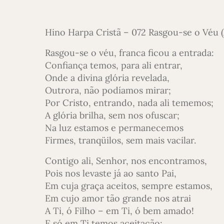
Hino Harpa Cristã – 072 Rasgou-se o Véu 
Rasgou-se o véu, franca ficou a entrada:
Confiança temos, para ali entrar,
Onde a divina glória revelada,
Outrora, não podíamos mirar;
Por Cristo, entrando, nada ali tememos;
A glória brilha, sem nos ofuscar;
Na luz estamos e permanecemos
Firmes, tranqüilos, sem mais vacilar.
Contigo ali, Senhor, nos encontramos,
Pois nos levaste já ao santo Pai,
Em cuja graça aceitos, sempre estamos,
Em cujo amor tão grande nos atrai
A Ti, ó Filho – em Ti, ó bem amado!
E só em Ti temos aceitação;