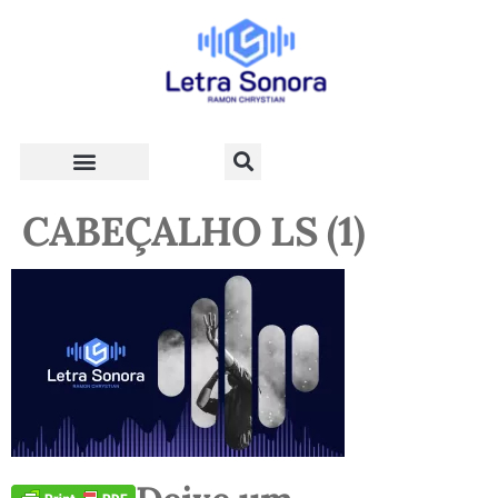
Teologia e Vida Cristã
CABEÇALHO LS (1)