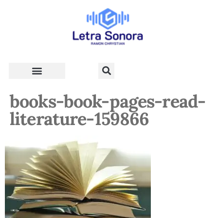
Teologia e Vida Cristã
books-book-pages-read-
literature-159866