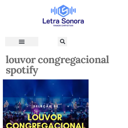
Teologia e Vida Cristã
louvor congregacional
spotify