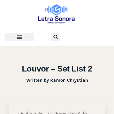
Teologia e Vida Cristã
Louvor – Set List 2
Written by
Ramon Chrystian
Qual é o
Set List
(Repertório) do