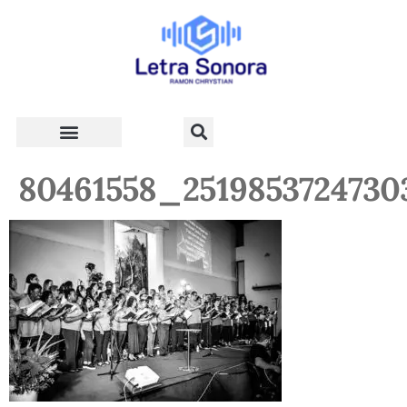
Teologia e Vida Cristã
80461558_2519853724730