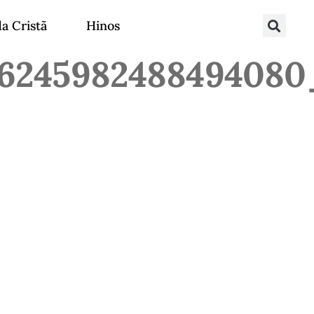
da Cristã
Hinos
8624598248849408