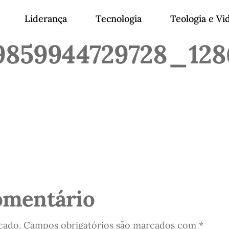
Liderança
Tecnologia
Teologia e Vi
9859944729728_12
omentário
cado.
Campos obrigatórios são marcados com
*