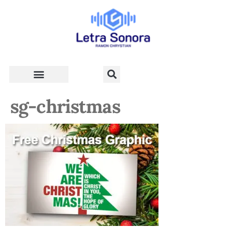
Teologia e Vida Cristã
sg-christmas