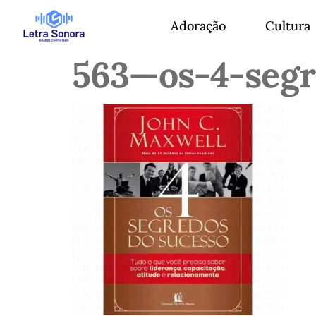
Adoração
Cultura
563—os-4-segr