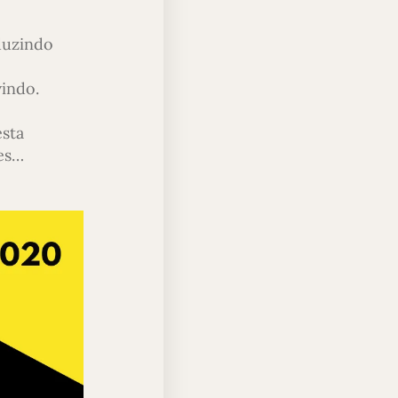
duzindo
vindo.
esta
des…