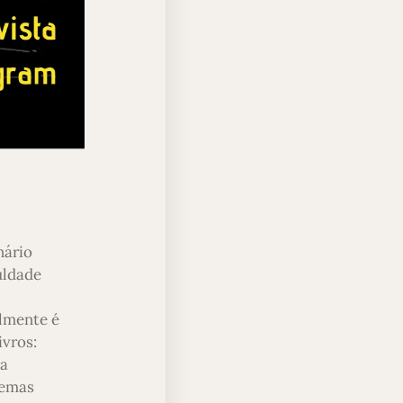
nário
uldade
almente é
ivros:
ra
temas