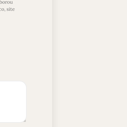
aborou
o, site