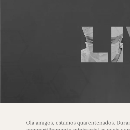
Olá amigos, estamos quarentenados. Duran
compartilhamento ministerial as quais co