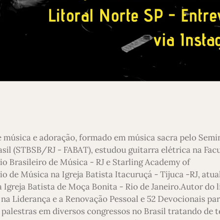
e música e adoração, formado em música sacra pelo Semi
asil (STBSB/RJ - FABAT), estudou guitarra elétrica na Fac
io Brasileiro de Música - RJ e Starling Academy of
 de Música na Igreja Batista Itacuruçá - Tijuca -RJ, atu
 Igreja Batista de Moça Bonita - Rio de Janeiro.Autor do l
 na Liderança e a Renovação Pessoal e 52 Devocionais pa
 palestras em diversos congressos no Brasil tratando de 