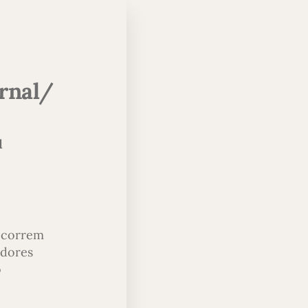
urnal/
l
 ocorrem
edores
o