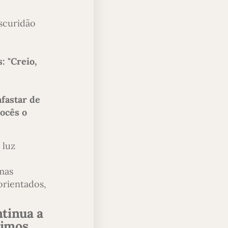
escuridão
: "Creio,
fastar de
ocês o
 luz
mas
orientados,
ntinua a
uimos