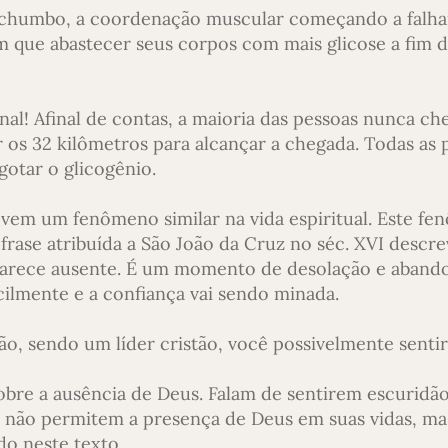
chumbo, a coordenação muscular começando a falhar
m que abastecer seus corpos com mais glicose a fim 
nal! Afinal de contas, a maioria das pessoas nunca ch
 os 32 kilômetros para alcançar a chegada. Todas as 
otar o glicogênio.
evem um fenômeno similar na vida espiritual. Este f
frase atribuída a São João da Cruz no séc. XVI descr
 parece ausente. É um momento de desolação e aband
ilmente e a confiança vai sendo minada.
o, sendo um líder cristão, você possivelmente sentir
sobre a ausência de Deus. Falam de sentirem escuridã
s não permitem a presença de Deus em suas vidas, ma
do neste texto.