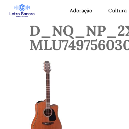
Adoração
Cultura
D_NQ_NP_2X
MLU749756030