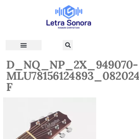
Teologia e Vida Cristã
D_NQ_NP_2X_949070-
MLU78156124893_082024
F