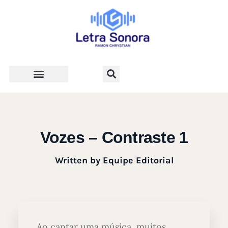
Teologia e Vida Cristã
Vozes – Contraste 1
Written by
Equipe Editorial
Ao cantar uma música, muitos